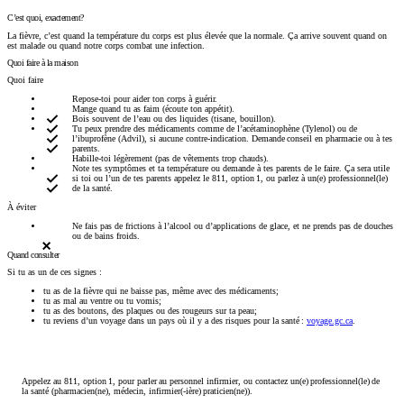
C’est quoi, exactement?
La fièvre, c’est quand la température du corps est plus élevée que la normale. Ça arrive souvent quand on
est malade ou quand notre corps combat une infection.
Quoi faire à la maison
Quoi faire
Repose-toi pour aider ton corps à guérir.
Mange quand tu as faim (écoute ton appétit).
Bois souvent de l’eau ou des liquides (tisane, bouillon).
Tu peux prendre des médicaments comme de l’acétaminophène (Tylenol) ou de
l’ibuprofène (Advil), si aucune contre-indication. Demande conseil en pharmacie ou à tes
parents.
Habille-toi légèrement (pas de vêtements trop chauds).
Note tes symptômes et ta température ou demande à tes parents de le faire. Ça sera utile
si toi ou l’un de tes parents appelez le 811, option 1, ou parlez à un(e) professionnel(le)
de la santé.
À éviter
Ne fais pas de frictions à l’alcool ou d’applications de glace, et ne prends pas de douches
ou de bains froids.
Quand consulter
Si tu as un de ces signes :
tu as de la fièvre qui ne baisse pas, même avec des médicaments;
tu as mal au ventre ou tu vomis;
tu as des boutons, des plaques ou des rougeurs sur ta peau;
tu reviens d’un voyage dans un pays où il y a des risques pour la santé :
voyage.gc.ca
.
Appelez au 811, option 1, pour parler au personnel infirmier, ou contactez un(e) professionnel(le) de
la santé (pharmacien(ne), médecin, infirmier(-ière) praticien(ne)).