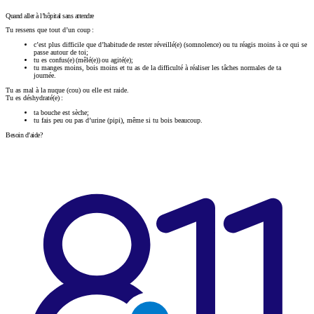
Quand aller à l’hôpital sans attendre
Tu ressens que tout d’un coup :
c’est plus difficile que d’habitude de rester réveillé(e) (somnolence) ou tu réagis moins à ce qui se
passe autour de toi;
tu es confus(e) (mêlé(e)) ou agité(e);
tu manges moins, bois moins et tu as de la difficulté à réaliser les tâches normales de ta
journée.
Tu as mal à la nuque (cou) ou elle est raide.
Tu es déshydraté(e) :
ta bouche est sèche;
tu fais peu ou pas d’urine (pipi), même si tu bois beaucoup.
Besoin d’aide?