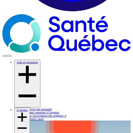
Aide et ressources
Trouver une ressource
À propos
Quand consulter à l’urgence
Taux d'occupation des urgences
↗
Conseils santé