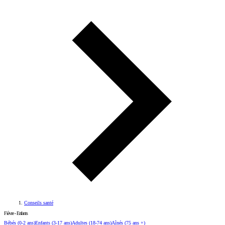
Conseils santé
Fièvre - Enfants
Bébés
(0-2 ans)
Enfants
(3-17 ans)
Adultes
(18-74 ans)
Aînés
(75 ans +)