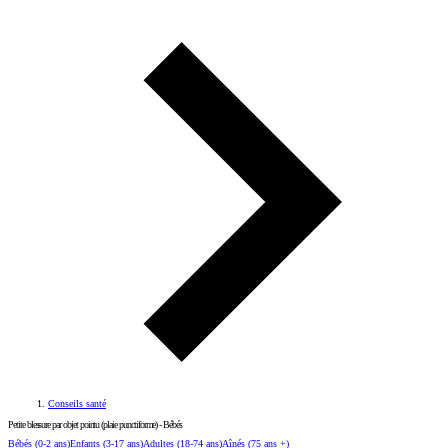
Conseils santé
Petite blessure par objet pointu (plaie punctiforme) - Bébés
Bébés
(0-2 ans)
Enfants
(3-17 ans)
Adultes
(18-74 ans)
Aînés
(75 ans +)