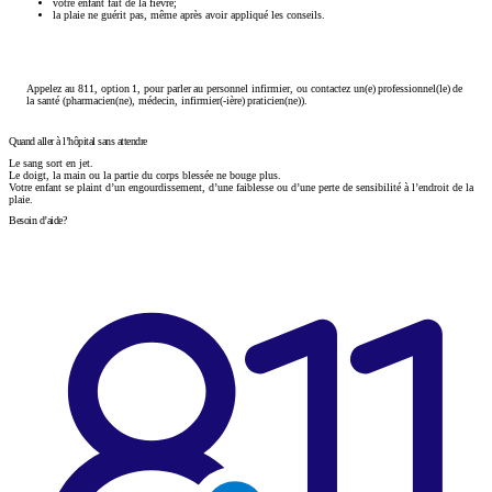
votre enfant fait de la fièvre;
la plaie ne guérit pas, même après avoir appliqué les conseils.
Appelez au 811, option 1, pour parler au personnel infirmier, ou contactez un(e) professionnel(le) de
la santé (pharmacien(ne), médecin, infirmier(-ière) praticien(ne)).
Quand aller à l’hôpital sans attendre
Le sang sort en jet.
Le doigt, la main ou la partie du corps blessée ne bouge plus.
Votre enfant se plaint d’un engourdissement, d’une faiblesse ou d’une perte de sensibilité à l’endroit de la
plaie.
Besoin d’aide?