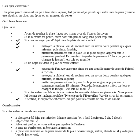
C’est quoi, exactement?
Une plaie punctiforme est un petit trou dans la peau, fait par un objet pointu qui entre dans la peau (comme
une aiguille, un clou, une épine ou un morceau de verre).
Quoi faire à la maison
Quoi faire
Avant de toucher la plaie, lavez vos mains avec de l’eau et du savon.
Si la blessure est petite, faites sortir un peu de sang sans peser trop fort.
Si vous ne voyez pas d’objet dans la plaie de votre enfant :
nettoyez la plaie à l’eau du robinet avec un savon doux pendant quelques
minutes, puis rincez la plaie;
mettez un pansement sur la plaie. Si la plaie saigne, appuyez sur le
pansement pendant 15 minutes. Regardez le pansement 1 fois par jour et
changez-le lorsqu’il est sale ou mouillé.
Si un objet est dans la plaie de votre enfant :
essayez de l’enlever avec une pince ou une aiguille nettoyée avec de l’alcool
à friction;
nettoyez la plaie à l’eau du robinet avec un savon doux pendant quelques
minutes, et rincez la plaie;
mettez un pansement sur la plaie. Si la plaie saigne, appuyez sur le
pansement pendant 15 minutes. Regardez le pansement 1 fois par jour et
changez-le lorsqu’il est sale ou mouillé.
Si votre enfant semble avoir mal, suivez les conseils obtenus en pharmacie. Vous pouvez
lui donner de l’acétaminophène (Tylenol) ou de l’ibuprofène (Advil), si ça lui est permis.
Attention, l’ibuprofène est contre-indiqué pour les enfants de moins de 6 mois.
Quand consulter
Si votre enfant a l’un de ces signes :
la blessure a été faite par injection à haute pression (ex. : fusil à peinture, à air, à clous);
l’objet était rouillé;
l’objet est profond et vous n’êtes pas capable de l’enlever;
le sang ne s’arrête pas, même avec la pression;
la plaie sent mauvais ou la peau autour de la plaie devient rouge, enflée, chaude ou il y a du pus
(liquide jaune-vert);