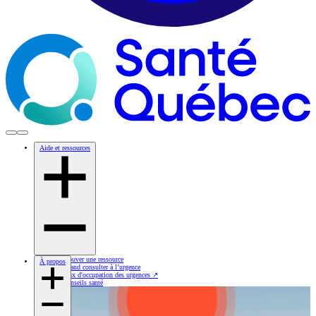
Aide et ressources
Trouver une ressource
À propos
Quand consulter à l’urgence
Taux d'occupation des urgences
↗
Conseils santé