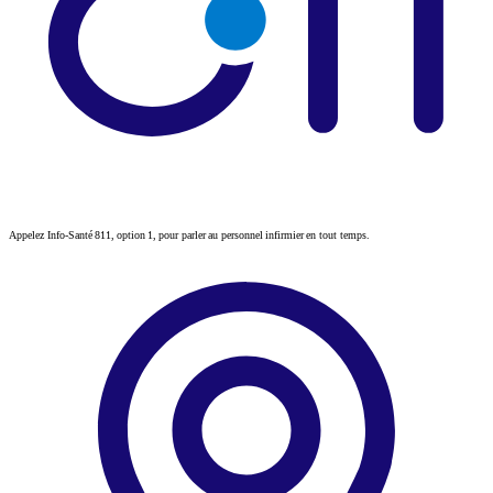
Appelez Info-Santé 811, option 1, pour parler au personnel infirmier en tout temps.