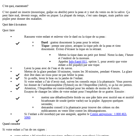
C’est quoi, exactement?
C’est quand un insecte (moustique, guêpe ou abeille) perce la peau et y met du venin ou de la salive. Ça
peut faire mal, devenir rouge, enfler ou piquer. La plupart du temps, c’est sans danger, mais parfois une
piqûre peut donner des maladies.
Quoi faire à la maison
Quoi faire
Rassurez votre enfant et enlevez vite le dard ou la tique de sa peau :
Dard
: grattez doucement la peau pour le retirer.
Tique
: prenez une pince, attrapez la tique près de la peau et tirez
doucement. Évitez d’écraser la tique en la retirant.
Mettez la tique dans un petit pot fermé. Notez la date, l’heure
et l’endroit de la morsure.
Appelez
Info-Santé 811
, option 1, pour avertir que votre
enfant a été piqué(e) par une tique.
Lavez la peau avec de l’eau et du savon.
Mettez de la glace pendant 10 minutes, toutes les 30 minutes, pendant 4 heures. La glace
doit être dans un tissu pour ne pas brûler la peau.
Si ça enfle, levez le bras ou la jambe de l’enfant.
Si votre enfant a l’air d’avoir mal, suivez les conseils reçus à la pharmacie. Vous pouvez
lui donner de l’acétaminophène (Tylenol) ou de l’ibuprofène (Advil), si ça lui est permis.
Attention, l’ibuprofène est contre-indiqué pour les enfants de moins de 6 mois.
Essayez de changer les idées de votre enfant pour l’empêcher de se gratter. Ensuite :
mettez une débarbouillette froide ou une pâte faite avec moitié eau et moitié
bicarbonate de soude (petite vache) sur la piqûre. Appuyez quelques
secondes;
demandez conseil à la pharmacie pour trouver des crèmes ou des
médicaments en vente libre contre les démangeaisons.
Si l’enfant a été mordu(e) par une araignée, appelez le
Centre antipoison : 1 800 463-
5060
.
Quand consulter
Si votre enfant a l’un de ces signes :
votre enfant a été piqué(e) par une tique, même si vous avez réussi à la retirer;