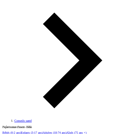
Conseils santé
Piqûre/morsure d’insecte - Bébés
Bébés
(0-2 ans)
Enfants
(3-17 ans)
Adultes
(18-74 ans)
Aînés
(75 ans +)