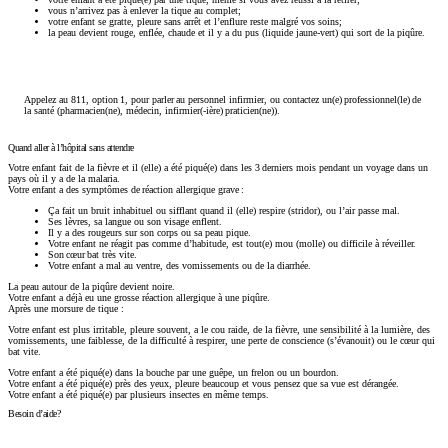
vous n’arrivez pas à enlever la tique au complet;
votre enfant se gratte, pleure sans arrêt et l’enflure reste malgré vos soins;
la peau devient rouge, enflée, chaude et il y a du pus (liquide jaune-vert) qui sort de la piqûre.
Appelez au 811, option 1, pour parler au personnel infirmier, ou contactez un(e) professionnel(le) de
la santé (pharmacien(ne), médecin, infirmier(-ière) praticien(ne)).
Quand aller à l’hôpital sans attendre
Votre enfant fait de la fièvre et il (elle) a été piqué(e) dans les 3 derniers mois pendant un voyage dans un
pays où il y a de la malaria.
Votre enfant a des symptômes de réaction allergique grave :
Ça fait un bruit inhabituel ou sifflant quand il (elle) respire (stridor), ou l’air passe mal.
Ses lèvres, sa langue ou son visage enflent.
Il y a des rougeurs sur son corps ou sa peau pique.
Votre enfant ne réagit pas comme d’habitude, est tout(e) mou (molle) ou difficile à réveiller.
Son cœur bat très vite.
Votre enfant a mal au ventre, des vomissements ou de la diarrhée.
La peau autour de la piqûre devient noire.
Votre enfant a déjà eu une grosse réaction allergique à une piqûre.
Après une morsure de tique :
Votre enfant est plus irritable, pleure souvent, a le cou raide, de la fièvre, une sensibilité à la lumière, des
vomissements, une faiblesse, de la difficulté à respirer, une perte de conscience (s’évanouit) ou le cœur qui
bat vite.
Votre enfant a été piqué(e) dans la bouche par une guêpe, un frelon ou un bourdon.
Votre enfant a été piqué(e) près des yeux, pleure beaucoup et vous pensez que sa vue est dérangée.
Votre enfant a été piqué(e) par plusieurs insectes en même temps.
Besoin d’aide?