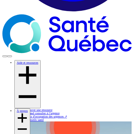
Aide et ressources
Trouver une ressource
À propos
Quand consulter à l’urgence
Taux d'occupation des urgences
↗
Conseils santé