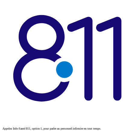
Appelez Info-Santé 811, option 1, pour parler au personnel infirmier en tout temps.