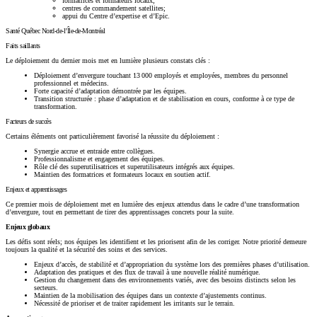
formatrices et formateurs locaux;
centres de commandement satellites;
appui du Centre d’expertise et d’Epic.
Santé Québec Nord-de-l’Île-de-Montréal
Faits saillants
Le déploiement du dernier mois met en lumière plusieurs constats clés :
Déploiement d’envergure touchant 13 000 employés et employées, membres du personnel
professionnel et médecins.
Forte capacité d’adaptation démontrée par les équipes.
Transition structurée : phase d’adaptation et de stabilisation en cours, conforme à ce type de
transformation.
Facteurs de succès
Certains éléments ont particulièrement favorisé la réussite du déploiement :
Synergie accrue et entraide entre collègues.
Professionnalisme et engagement des équipes.
Rôle clé des superutilisatrices et superutilisateurs intégrés aux équipes.
Maintien des formatrices et formateurs locaux en soutien actif.
Enjeux et apprentissages
Ce premier mois de déploiement met en lumière des enjeux attendus dans le cadre d’une transformation
d’envergure, tout en permettant de tirer des apprentissages concrets pour la suite.
Enjeux globaux
Les défis sont réels; nos équipes les identifient et les priorisent afin de les corriger. Notre priorité demeure
toujours la qualité et la sécurité des soins et des services.
Enjeux d’accès, de stabilité et d’appropriation du système lors des premières phases d’utilisation.
Adaptation des pratiques et des flux de travail à une nouvelle réalité numérique.
Gestion du changement dans des environnements variés, avec des besoins distincts selon les
secteurs.
Maintien de la mobilisation des équipes dans un contexte d’ajustements continus.
Nécessité de prioriser et de traiter rapidement les irritants sur le terrain.