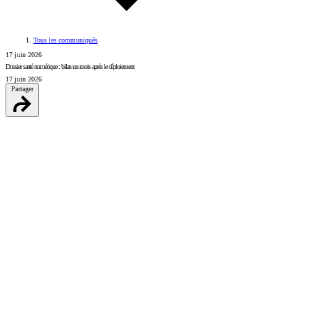
Tous les communiqués
17 juin 2026
Dossier santé numérique : bilan un mois après le déploiement
17 juin 2026
Partager
LinkedIn