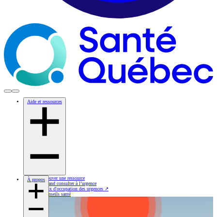
Aide et ressources
Trouver une ressource
À propos
Quand consulter à l’urgence
Taux d'occupation des urgences
↗
Conseils santé