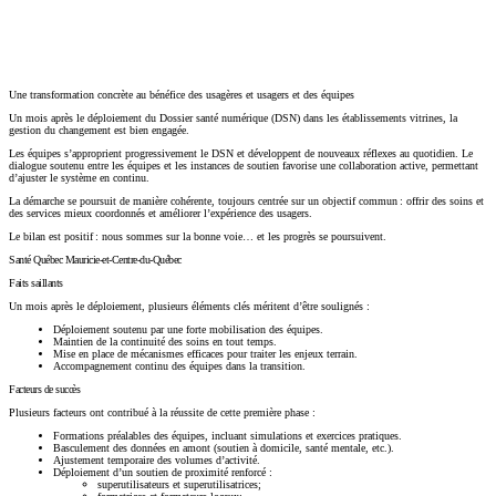
Copier le lien
Une transformation concrète au bénéfice des usagères et usagers et des équipes
Un mois après le déploiement du Dossier santé numérique (DSN) dans les établissements vitrines, la
gestion du changement est bien engagée.
Les équipes s’approprient progressivement le DSN et développent de nouveaux réflexes au quotidien. Le
dialogue soutenu entre les équipes et les instances de soutien favorise une collaboration active, permettant
d’ajuster le système en continu.
La démarche se poursuit de manière cohérente, toujours centrée sur un objectif commun : offrir des soins et
des services mieux coordonnés et améliorer l’expérience des usagers.
Le bilan est positif : nous sommes sur la bonne voie… et les progrès se poursuivent.
Santé Québec Mauricie-et-Centre-du-Québec
Faits saillants
Un mois après le déploiement, plusieurs éléments clés méritent d’être soulignés :
Déploiement soutenu par une forte mobilisation des équipes.
Maintien de la continuité des soins en tout temps.
Mise en place de mécanismes efficaces pour traiter les enjeux terrain.
Accompagnement continu des équipes dans la transition.
Facteurs de succès
Plusieurs facteurs ont contribué à la réussite de cette première phase :
Formations préalables des équipes, incluant simulations et exercices pratiques.
Basculement des données en amont (soutien à domicile, santé mentale, etc.).
Ajustement temporaire des volumes d’activité.
Déploiement d’un soutien de proximité renforcé :
superutilisateurs et superutilisatrices;