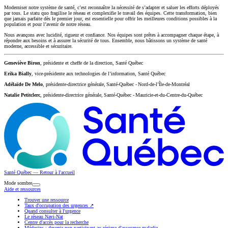
Moderniser notre système de santé, c’est reconnaître la nécessité de s’adapter et saluer les efforts déployés
par tous. Le statu quo fragilise le réseau et complexifie le travail des équipes. Cette transformation, bien
que jamais parfaite dès le premier jour, est essentielle pour offrir les meilleures conditions possibles à la
population et pour l’avenir de notre réseau.
Nous avançons avec lucidité, rigueur et confiance. Nos équipes sont prêtes à accompagner chaque étape, à
répondre aux besoins et à assurer la sécurité de tous. Ensemble, nous bâtissons un système de santé
moderne, accessible et sécuritaire.
Geneviève Biron
, présidente et cheffe de la direction, Santé Québec
Erika Bially
, vice-présidente aux technologies de l’information, Santé Québec
Adélaïde De Melo
, présidente-directrice générale, Santé-Québec - Nord-de-l’Île-de-Montréal
Natalie Petitclerc
, présidente-directrice générale, Santé-Québec - Mauricie-et-du-Centre-du-Québec
Santé Québec — Retour à l'accueil
Mode sombre
Aide et ressources
Trouver une ressource
Taux d'occupation des urgences
↗
Quand consulter à l'urgence
Le réseau Navi-Nat
Centre d'accès pour la recherche
Médecins : devenir non participant au régime d'assurance maladie