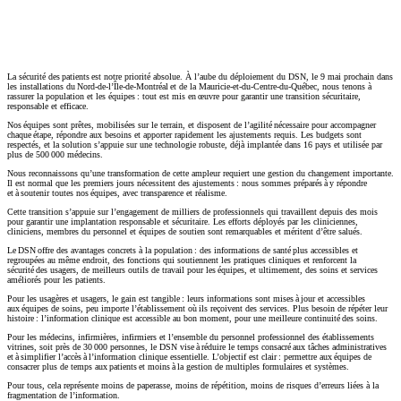
Copier le lien
La sécurité des patients est notre priorité absolue. À l’aube du déploiement du DSN, le 9 mai prochain dans
les installations du Nord-de-l’Île-de-Montréal et de la Mauricie-et-du-Centre-du-Québec, nous tenons à
rassurer la population et les équipes : tout est mis en œuvre pour garantir une transition sécuritaire,
responsable et efficace.
Nos équipes sont prêtes, mobilisées sur le terrain, et disposent de l’agilité nécessaire pour accompagner
chaque étape, répondre aux besoins et apporter rapidement les ajustements requis. Les budgets sont
respectés, et la solution s’appuie sur une technologie robuste, déjà implantée dans 16 pays et utilisée par
plus de 500 000 médecins.
Nous reconnaissons qu’une transformation de cette ampleur requiert une gestion du changement importante.
Il est normal que les premiers jours nécessitent des ajustements : nous sommes préparés à y répondre
et à soutenir toutes nos équipes, avec transparence et réalisme.
Cette transition s’appuie sur l’engagement de milliers de professionnels qui travaillent depuis des mois
pour garantir une implantation responsable et sécuritaire. Les efforts déployés par les cliniciennes,
cliniciens, membres du personnel et équipes de soutien sont remarquables et méritent d’être salués.
Le DSN offre des avantages concrets à la population : des informations de santé plus accessibles et
regroupées au même endroit, des fonctions qui soutiennent les pratiques cliniques et renforcent la
sécurité des usagers, de meilleurs outils de travail pour les équipes, et ultimement, des soins et services
améliorés pour les patients.
Pour les usagères et usagers, le gain est tangible : leurs informations sont mises à jour et accessibles
aux équipes de soins, peu importe l’établissement où ils reçoivent des services. Plus besoin de répéter leur
histoire : l’information clinique est accessible au bon moment, pour une meilleure continuité des soins.
Pour les médecins, infirmières, infirmiers et l’ensemble du personnel professionnel des établissements
vitrines, soit près de 30 000 personnes, le DSN vise à réduire le temps consacré aux tâches administratives
et à simplifier l’accès à l’information clinique essentielle. L’objectif est clair : permettre aux équipes de
consacrer plus de temps aux patients et moins à la gestion de multiples formulaires et systèmes.
Pour tous, cela représente moins de paperasse, moins de répétition, moins de risques d’erreurs liées à la
fragmentation de l’information.