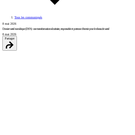
Tous les communiqués
8 mai 2026
Dossier santé numérique (DSN) : une transformation sécuritaire, responsable et porteuse d’avenir pour le réseau de santé
8 mai 2026
Partager
LinkedIn