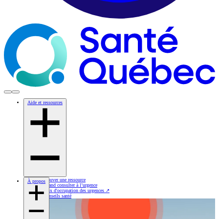
Aide et ressources
Trouver une ressource
À propos
Quand consulter à l’urgence
Taux d'occupation des urgences
↗
Conseils santé