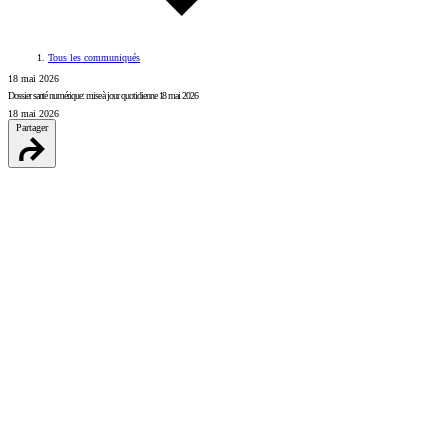
Tous les communiqués
18 mai 2026
Dossier santé numérique: mise à jour quotidienne 18 mai 2026
18 mai 2026
Partager
LinkedIn