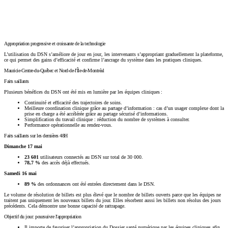
Copier le lien
Appropriation progressive et croissante de la technologie
L’utilisation du DSN s’améliore de jour en jour, les intervenants s’appropriant graduellement la plateforme,
ce qui permet des gains d’efficacité et confirme l’ancrage du système dans les pratiques cliniques.
Mauricie-Centre-du-Québec et Nord-de-l'Île-de-Montréal
Faits saillants
Plusieurs bénéfices du DSN ont été mis en lumière par les équipes cliniques :
Continuité et efficacité des trajectoires de soins.
Meilleure coordination clinique grâce au partage d’information : cas d’un usager complexe dont la
prise en charge a été accélérée grâce au partage sécurisé d’informations.
Simplification du travail clinique : réduction du nombre de systèmes à consulter.
Performance opérationnelle au rendez-vous.
Faits saillants sur les dernières 48H
Dimanche 17 mai
23 601
utilisateurs connectés au DSN sur total de 30 000.
78,7 %
des accès déjà effectués.
Samedi 16 mai
89 %
des ordonnances ont été entrées directement dans le DSN.
Le volume de résolution de billets est plus élevé que le nombre de billets ouverts parce que les équipes ne
traitent pas uniquement les nouveaux billets du jour. Elles résorbent aussi les billets non résolus des jours
précédents. Cela démontre une bonne capacité de rattrapage.
Objectif du jour: poursuivre l'appropriation
Il importe de favoriser l’appropriation du Dossier santé numérique par les équipes cliniques afin