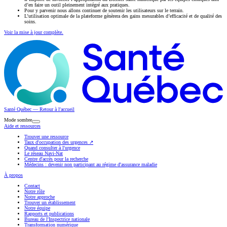
d’en faire un outil pleinement intégré aux pratiques.
Pour y parvenir nous allons continuer de soutenir les utilisateurs sur le terrain.
L’utilisation optimale de la plateforme génèrera des gains mesurables d’efficacité et de qualité des
soins.
Voir la mise à jour complète.
Santé Québec — Retour à l'accueil
Mode sombre
Aide et ressources
Trouver une ressource
Taux d'occupation des urgences
↗
Quand consulter à l'urgence
Le réseau Navi-Nat
Centre d'accès pour la recherche
Médecins : devenir non participant au régime d'assurance maladie
À propos
Contact
Notre rôle
Notre approche
Trouver un établissement
Notre équipe
Rapports et publications
Bureau de l'Inspectrice nationale
Transformation numérique