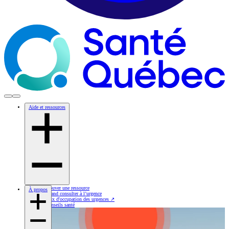
Aide et ressources
Trouver une ressource
À propos
Quand consulter à l’urgence
Taux d'occupation des urgences
↗
Conseils santé