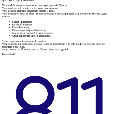
Quand aller à l’hôpital sans attendre
Votre mal de ventre est constant et dure depuis plus de 2 heures.
Votre douleur est très forte et est apparue soudainement.
Votre douleur augmente rapidement malgré le repos.
Votre douleur est sous les côtes (en haut du ventre) et est accompagnée d’un ou de plusieurs des signes
suivants :
Sueurs importantes;
Difficulté à respirer;
Étourdissements;
Faiblesse ou fatigue inhabituelle;
Mal de cœur (nausées) ou vomissements;
Cœur qui bat très vite ou palpitations.
Selles rouges ou noires comme du goudron.
Vomissements qui contiennent du sang (rouge ou ressemblant à du café moulu) ou quelque chose qui
ressemble à des selles.
Vomissements verdâtres ou jaune verdâtre et ventre dur et gonflé.
Besoin d’aide?