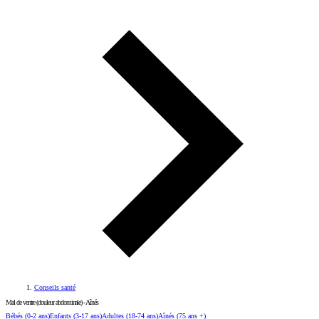
Conseils santé
Mal de ventre (douleur abdominale) - Aînés
Bébés
(0-2 ans)
Enfants
(3-17 ans)
Adultes
(18-74 ans)
Aînés
(75 ans +)