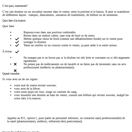
C’est quoi, exactement?
C’est une douleur ou un inconfort ressenti dans le ventre, entre la poitrine et le bassin. Il peut se manifester
de différentes façons : crampes, élancements, sensation de tiraillement, de brûlure ou de serrement.
Quoi faire à la maison
Quoi faire
Reposez-vous dans une position confortable.
Restez dans un endroit calme, sans trop de bruit ni de stress.
Mettez quelque chose de froid (comme une débarbouillette froide) sur le ventre pour
soulager la douleur.
Tenez un oreiller ou un coussin contre le ventre, ça peut aider à se sentir mieux.
À éviter
Ne mangez pas et ne buvez pas si la douleur est très forte et constante ou si elle augmente
rapidement.
Ne prenez pas de médicaments ou de laxatifs et ne faites pas de lavements sans un avis
professionnel (médecin ou pharmacien(ne)).
Quand consulter
Si vous avez un de ces signes :
votre mal de ventre revient souvent;
vous avez de la fièvre;
votre urine (pipi) est rose, rouge ou contient du sang;
vous ressentez une douleur au haut du ventre, comme une brûlure qui revient souvent, malgré les
soins faits à la maison.
Appelez au 811, option 1, pour parler au personnel infirmier, ou contactez un(e) professionnel(le) de
la santé (pharmacien(ne), médecin, infirmier(-ière) praticien(ne)).