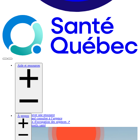
Aide et ressources
Trouver une ressource
À propos
Quand consulter à l’urgence
Taux d'occupation des urgences
↗
Conseils santé