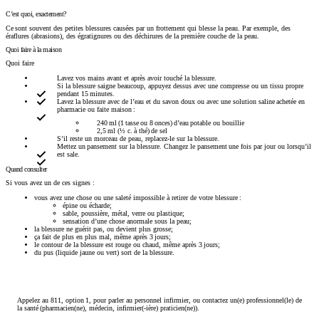
C’est quoi, exactement?
Ce sont souvent des petites blessures causées par un frottement qui blesse la peau. Par exemple, des
éraflures (abrasions), des égratignures ou des déchirures de la première couche de la peau.
Quoi faire à la maison
Quoi faire
Lavez vos mains avant et après avoir touché la blessure.
Si la blessure saigne beaucoup, appuyez dessus avec une compresse ou un tissu propre
pendant 15 minutes.
Lavez la blessure avec de l’eau et du savon doux ou avec une solution saline achetée en
pharmacie ou faite maison :
240 ml (1 tasse ou 8 onces) d’eau potable ou bouillie
2,5 ml (½ c. à thé) de sel
S’il reste un morceau de peau, replacez-le sur la blessure.
Mettez un pansement sur la blessure. Changez le pansement une fois par jour ou lorsqu’il
est sale.
Quand consulter
Si vous avez un de ces signes :
vous avez une chose ou une saleté impossible à retirer de votre blessure :
épine ou écharde;
sable, poussière, métal, verre ou plastique;
sensation d’une chose anormale sous la peau;
la blessure ne guérit pas, ou devient plus grosse;
ça fait de plus en plus mal, même après 3 jours;
le contour de la blessure est rouge ou chaud, même après 3 jours;
du pus (liquide jaune ou vert) sort de la blessure.
Appelez au 811, option 1, pour parler au personnel infirmier, ou contactez un(e) professionnel(le) de
la santé (pharmacien(ne), médecin, infirmier(-ière) praticien(ne)).