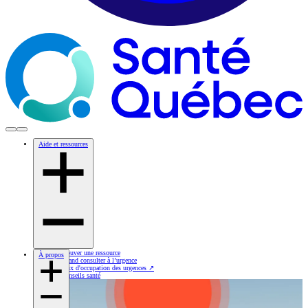
Aide et ressources
Trouver une ressource
À propos
Quand consulter à l’urgence
Taux d'occupation des urgences
↗
Conseils santé