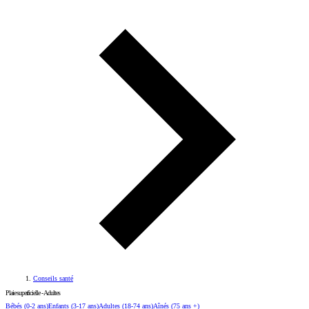
Conseils santé
Plaie superficielle - Adultes
Bébés
(0-2 ans)
Enfants
(3-17 ans)
Adultes
(18-74 ans)
Aînés
(75 ans +)