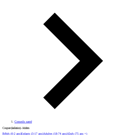
Conseils santé
Coupure (lacération) - Adultes
Bébés
(0-2 ans)
Enfants
(3-17 ans)
Adultes
(18-74 ans)
Aînés
(75 ans +)