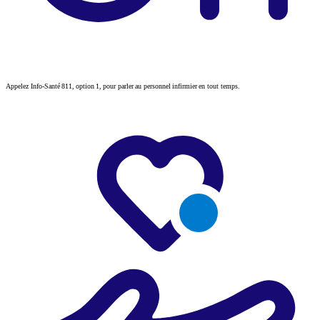
Appelez Info-Santé 811, option 1, pour parler au personnel infirmier en tout temps.