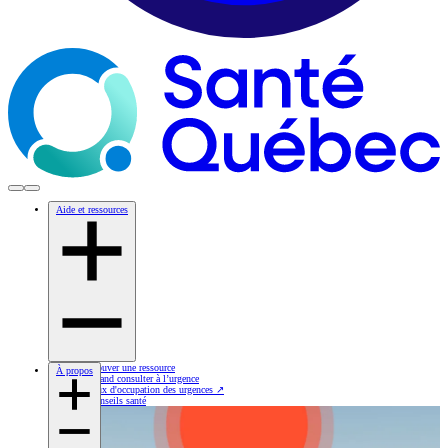
Aide et ressources
Trouver une ressource
À propos
Quand consulter à l’urgence
Taux d'occupation des urgences
↗
Conseils santé