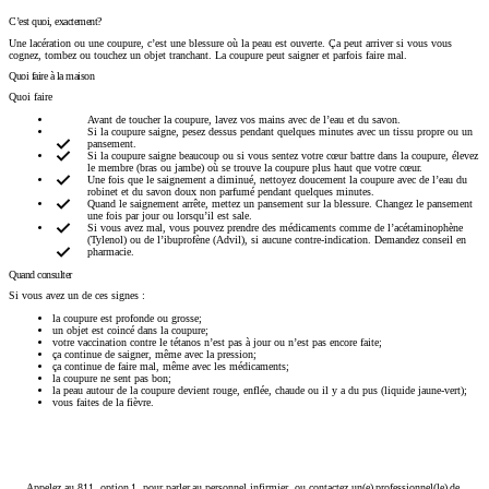
C’est quoi, exactement?
Une lacération ou une coupure, c’est une blessure où la peau est ouverte. Ça peut arriver si vous vous
cognez, tombez ou touchez un objet tranchant. La coupure peut saigner et parfois faire mal.
Quoi faire à la maison
Quoi faire
Avant de toucher la coupure, lavez vos mains avec de l’eau et du savon.
Si la coupure saigne, pesez dessus pendant quelques minutes avec un tissu propre ou un
pansement.
Si la coupure saigne beaucoup ou si vous sentez votre cœur battre dans la coupure, élevez
le membre (bras ou jambe) où se trouve la coupure plus haut que votre cœur.
Une fois que le saignement a diminué, nettoyez doucement la coupure avec de l’eau du
robinet et du savon doux non parfumé pendant quelques minutes.
Quand le saignement arrête, mettez un pansement sur la blessure. Changez le pansement
une fois par jour ou lorsqu’il est sale.
Si vous avez mal, vous pouvez prendre des médicaments comme de l’acétaminophène
(Tylenol) ou de l’ibuprofène (Advil), si aucune contre-indication. Demandez conseil en
pharmacie.
Quand consulter
Si vous avez un de ces signes :
la coupure est profonde ou grosse;
un objet est coincé dans la coupure;
votre vaccination contre le tétanos n’est pas à jour ou n’est pas encore faite;
ça continue de saigner, même avec la pression;
ça continue de faire mal, même avec les médicaments;
la coupure ne sent pas bon;
la peau autour de la coupure devient rouge, enflée, chaude ou il y a du pus (liquide jaune-vert);
vous faites de la fièvre.
Appelez au 811, option 1, pour parler au personnel infirmier, ou contactez un(e) professionnel(le) de