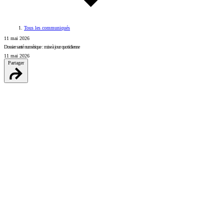
Tous les communiqués
11 mai 2026
Dossier santé numérique : mise à jour quotidienne
11 mai 2026
Partager
LinkedIn