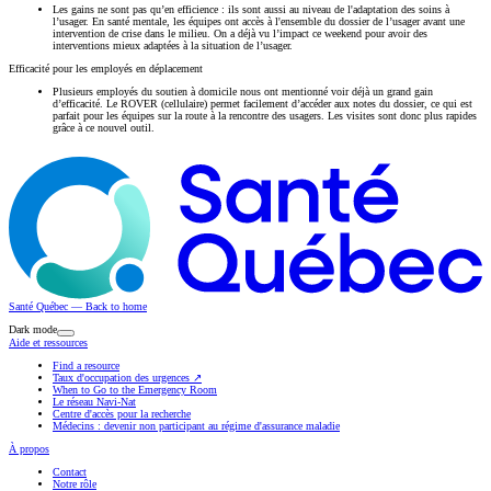
Les gains ne sont pas qu’en efficience : ils sont aussi au niveau de l'adaptation des soins à
l’usager. En santé mentale, les équipes ont accès à l'ensemble du dossier de l’usager avant une
intervention de crise dans le milieu. On a déjà vu l’impact ce weekend pour avoir des
interventions mieux adaptées à la situation de l’usager.
Efficacité pour les employés en déplacement
Plusieurs employés du soutien à domicile nous ont mentionné voir déjà un grand gain
d’efficacité. Le ROVER (cellulaire) permet facilement d’accéder aux notes du dossier, ce qui est
parfait pour les équipes sur la route à la rencontre des usagers. Les visites sont donc plus rapides
grâce à ce nouvel outil.
Santé Québec — Back to home
Dark mode
Aide et ressources
Find a resource
Taux d'occupation des urgences
↗
When to Go to the Emergency Room
Le réseau Navi-Nat
Centre d'accès pour la recherche
Médecins : devenir non participant au régime d'assurance maladie
À propos
Contact
Notre rôle