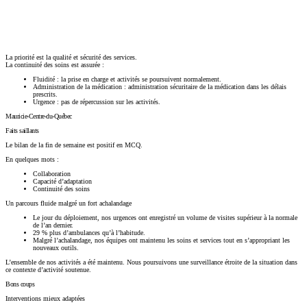
Copier le lien
La priorité est la qualité et sécurité des services.
La continuité des soins est assurée :
Fluidité : la prise en charge et activités se poursuivent normalement.
Administration de la médication : administration sécuritaire de la médication dans les délais
prescrits.
Urgence : pas de répercussion sur les activités.
Mauricie-Centre-du-Québec
Faits saillants
Le bilan de la fin de semaine est positif en MCQ.
En quelques mots :
Collaboration
Capacité d’adaptation
Continuité des soins
Un parcours fluide malgré un fort achalandage
Le jour du déploiement, nos urgences ont enregistré un volume de visites supérieur à la normale
de l’an dernier.
29 % plus d’ambulances qu’à l’habitude.
Malgré l’achalandage, nos équipes ont maintenu les soins et services tout en s’appropriant les
nouveaux outils.
L’ensemble de nos activités a été maintenu. Nous poursuivons une surveillance étroite de la situation dans
ce contexte d’activité soutenue.
Bons coups
Interventions mieux adaptées