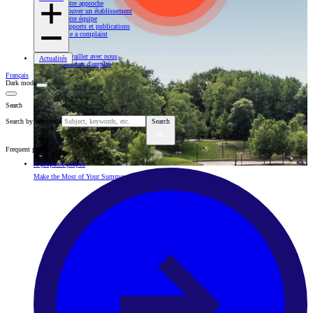
Notre approche
Trouver un établissement
Notre équipe
Rapports et publications
File a complaint
Travailler avec nous
Actualités
Secteurs d'emploi
Français
Dark mode
Search
Search by keywords
Search
Frequent pages
À propos
À propos
Make the Most of Your Summer with Our Health Advice