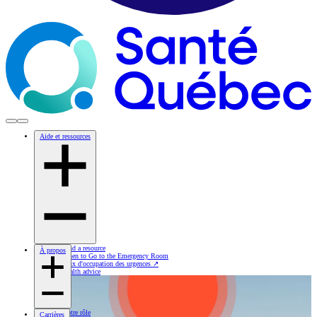
Aide et ressources
Find a resource
À propos
When to Go to the Emergency Room
Taux d'occupation des urgences
↗
Health advice
Notre rôle
Carrières